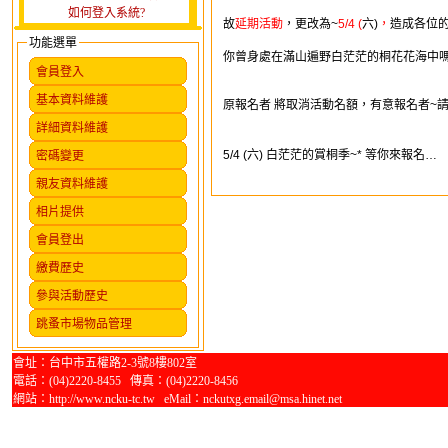
如何登入系統?
故
延期活動
，更改為
~
5/4 (
六
)
，
造成各位
功能選單
你曾身處在滿山遍野白茫茫的桐花花海中
會員登入
基本資料維護
原報名者
將取消活動名額，有意報名者
~
詳細資料維護
5/4 (
六
)
白茫茫的賞桐季
~*
等你來報名
…
密碼變更
親友資料維護
相片提供
會員登出
繳費歷史
參與活動歷史
跳蚤市場物品管理
會址：台中市五權路2-3號8樓802室
電話：(04)2220-8455 傳真：(04)2220-8456
網站：http://www.ncku-tc.tw eMail：nckutxg.email@msa.hinet.net