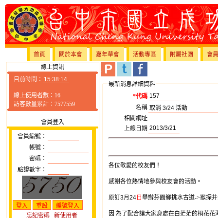
首頁
關於本會
嘉年華會
活動專區
附屬社團
會
線上資訊
目前時間：
最新消息詳細資料
線上使用者數：16
*代碼
訪客數量累計：7577559
名稱
相關網址
會員登入
上線日期
會員編號：
帳號：
密碼：
各位敬愛的校友們！
驗證數字：
感謝各位熱情地參與校友會的活動。
原訂
3
月
24
日
舉辦
芬園鄉挑水古道
->
猴探井
因
為了配合讓大家身處在白茫茫的桐花花
忘記密碼
新使用者