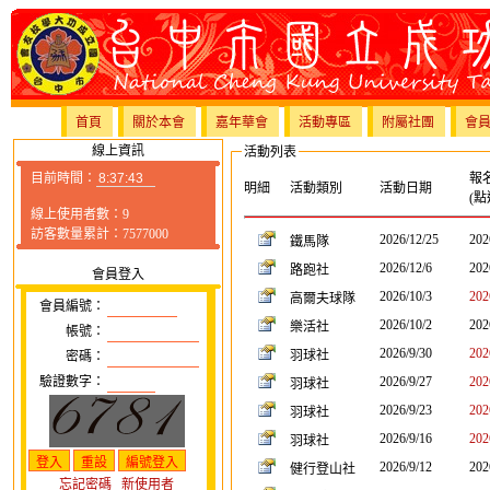
首頁
關於本會
嘉年華會
活動專區
附屬社團
會
線上資訊
活動列表
目前時間：
報
明細
活動類別
活動日期
(點
線上使用者數：9
訪客數量累計：7577000
2026/12/25
202
鐵馬隊
2026/12/6
202
路跑社
會員登入
2026/10/3
202
高爾夫球隊
會員編號：
2026/10/2
202
樂活社
帳號：
2026/9/30
202
羽球社
密碼：
驗證數字：
2026/9/27
202
羽球社
2026/9/23
202
羽球社
2026/9/16
202
羽球社
2026/9/12
202
健行登山社
忘記密碼
新使用者