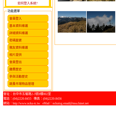
如何登入系統?
功能選單
會員登入
基本資料維護
詳細資料維護
密碼變更
親友資料維護
相片提供
會員登出
繳費歷史
參與活動歷史
跳蚤市場物品管理
會址：台中市五權路2-3號8樓802室
電話：(04)2220-8455 傳真：(04)2220-8456
網站：http://www.ncku-tc.tw eMail：nckutxg.email@msa.hinet.net