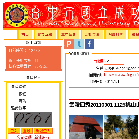
首頁
關於本會
嘉年華會
活動專區
附屬社團
會
線上資訊
目前時間：
會員相簿資料
線上使用者數：11
*代碼
訪客數量累計：7579151
名稱
https://picasaweb.goo
相關網址
會員登入
上線日期
會員編號：
帳號：
密碼：
武陵四秀20110301 1125桃山
驗證數字：
忘記密碼
新使用者