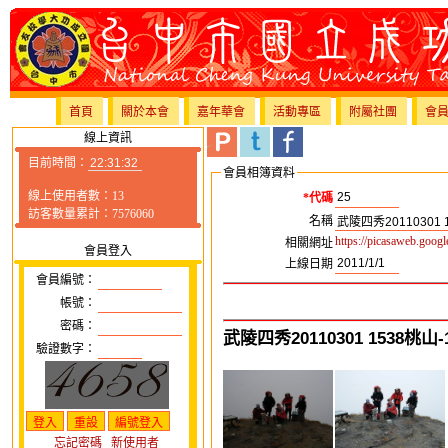
首頁
關於本會
嘉年華會
活動專區
附屬社團
會
線上資訊
目前時間：
會員相簿資料
線上使用者數：13
*代碼
訪客數量累計：7576060
名稱
https://picasaweb.goo
相關網址
會員登入
上線日期
會員編號：
帳號：
密碼：
武陵四秀20110301 1538桃山
驗證數字：
忘記密碼
新使用者