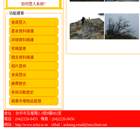
如何登入系統?
功能選單
會員登入
基本資料維護
詳細資料維護
密碼變更
親友資料維護
相片提供
會員登出
繳費歷史
參與活動歷史
跳蚤市場物品管理
會址：台中市五權路2-3號8樓802室
電話：(04)2220-8455 傳真：(04)2220-8456
網站：http://www.ncku-tc.tw eMail：nckutxg.email@msa.hinet.net