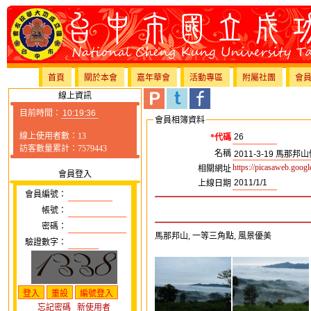
首頁
關於本會
嘉年華會
活動專區
附屬社團
會
線上資訊
目前時間：
會員相簿資料
線上使用者數：13
*代碼
訪客數量累計：7579443
名稱
https://picasaweb.goo
相關網址
會員登入
上線日期
會員編號：
帳號：
密碼：
馬那邦山, 一等三角點, 風景優美
驗證數字：
忘記密碼
新使用者