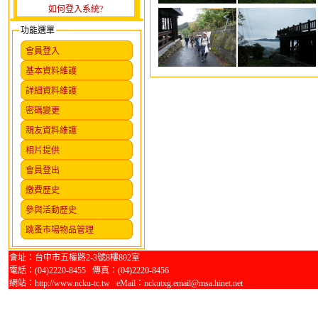
如何登入系統?
功能選單
會員登入
基本資料維護
詳細資料維護
密碼變更
親友資料維護
相片提供
會員登出
繳費歷史
參與活動歷史
跳蚤市場物品管理
會址：台中市五權路2-3號8樓802室
電話：(04)2220-8455 傳真：(04)2220-8456
網站：http://www.ncku-tc.tw eMail：nckutxg.email@msa.hinet.net