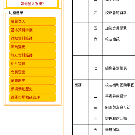
如何登入系統?
功能選單
四
校正會籍資料
會員登入
五
加強會員聯繫
基本資料維護
詳細資料維護
六
校友簡訊
密碼變更
親友資料維護
相片提供
七
編造各類報表
會員登出
繳費歷史
業務
一
校友福利互助事宜
參與活動歷史
二
舉辦募款餐會
跳蚤市場物品管理
三
組團與友會互訪
四
辦理聯誼活動
五
舉辦演講