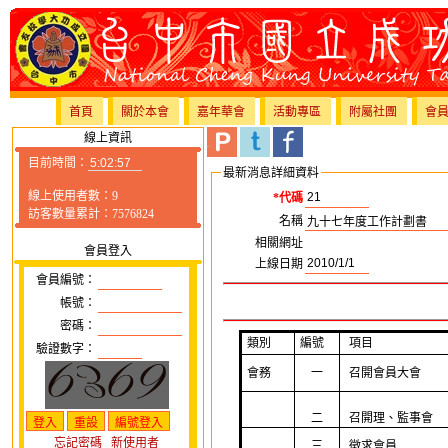
首頁
關於本會
嘉年華會
活動專區
附屬社團
會
線上資訊
目前時間：
最新消息詳細資料
線上使用者數：9
*代碼
訪客數量累計：7576824
名稱
相關網址
會員登入
上線日期
會員編號：
帳號：
密碼：
類別
編號
項目
驗證數字：
會務
一
召開會員大會
二
召開理、監事會
忘記密碼
新使用者
三
徵求會員