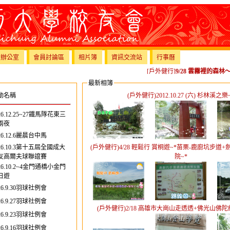
員辦公室
會員討論區
相片簿
資訊交流站
行事曆
[戶外健行]
9/28 雲霧裡的森林
最新相簿
動名稱
(戶外健行)2012.10.27 (六) 杉林溪之樂
26.12.25~27鐵馬隊花東三
兩夜
26.12.6麗晨台中馬
26.10.3第十五屆全國成大
(戶外健行)4/28 輕鬆行 賞桐遊~*苗栗-鹿廚坑步道
友高爾夫球聯誼賽
院~*
26.10.2~4金門通橋小金門
日遊
26.9.30羽球社例會
26.9.27羽球社例會
(戶外健行)2/18 高雄市大崗山走透透+佛光山佛
26.9.23羽球社例會
26.9.16羽球社例會