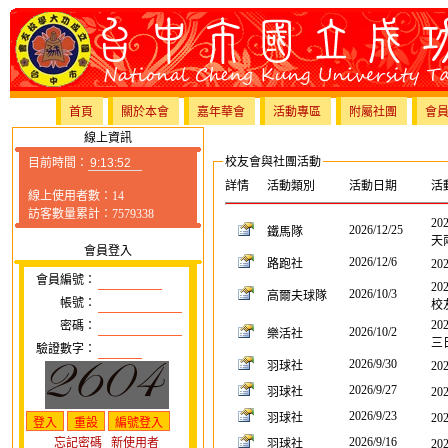
首頁
關於本會
嘉年華會
活動專區
附屬社團
會
線上資訊
校友會與社團活動
目前時間：
詳情
活動類別
活動日期
活
線上使用者數：14
訪客數量累計：7579338
20
2026/12/25
鐵馬隊
天
會員登入
2026/12/6
路跑社
20
會員編號：
20
2026/10/3
高爾夫球隊
帳號：
校
20
密碼：
2026/10/2
樂活社
三
驗證數字：
2026/9/30
羽球社
20
2026/9/27
羽球社
20
2026/9/23
羽球社
20
2026/9/16
忘記密碼
新使用者
羽球社
20