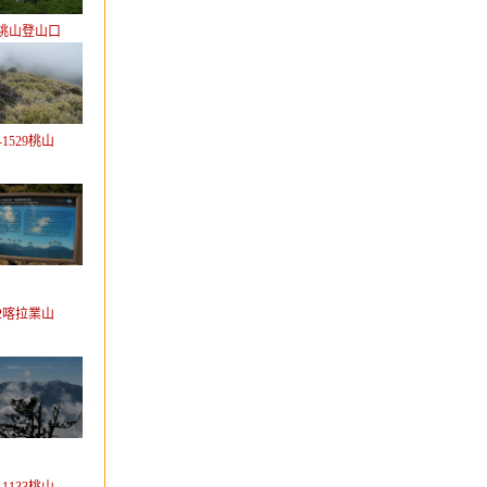
58桃山登山口
-1529桃山
312喀拉業山