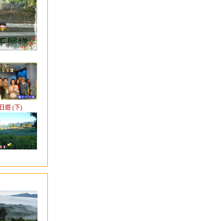
日遊 (下)
行