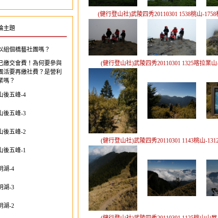
(健行登山社)武陵四秀20110301 1538桃山-17
論主題
以組個橋藝社團嗎？
已繳交會費！為何要參與
(健行登山社)武陵四秀20110301 1325喀拉業山
團活要再繳社費？是營利
業嗎？
山後五峰-4
山後五峰-3
山後五峰-2
(健行登山社)武陵四秀20110301 1143桃山-1
山後五峰-1
明湖-4
明湖-3
明湖-2