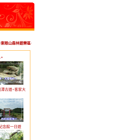
～東眼山森林遊樂區＋東滿步道前段森林浴之行
[校友會]
11/10 成大之夜
[校
~*
+劍潭古道+客家大
陀紀念館一日遊