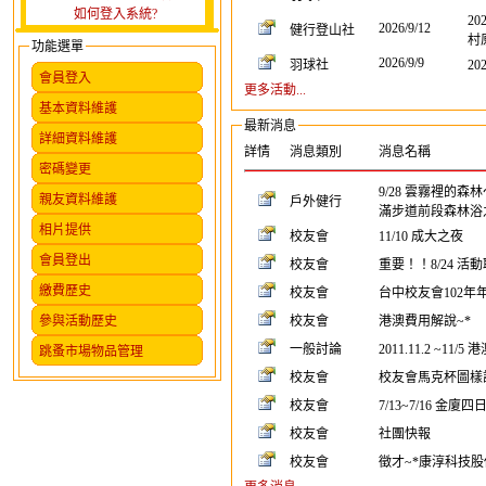
如何登入系統?
20
2026/9/12
健行登山社
村
功能選單
2026/9/9
羽球社
20
會員登入
更多活動...
基本資料維護
最新消息
詳細資料維護
詳情
消息類別
消息名稱
密碼變更
9/28 雲霧裡的
親友資料維護
戶外健行
滿步道前段森林浴
相片提供
校友會
11/10 成大之夜
會員登出
校友會
重要！！8/24 活
繳費歷史
校友會
台中校友會102年
參與活動歷史
校友會
港澳費用解說~*
一般討論
2011.11.2 ~1
跳蚤市場物品管理
校友會
校友會馬克杯圖樣
校友會
7/13~7/16 金廈四
校友會
社團快報
校友會
徵才~*康淳科技